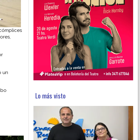
 cómplices
ores,
or
ó un
ubo
Lo más visto